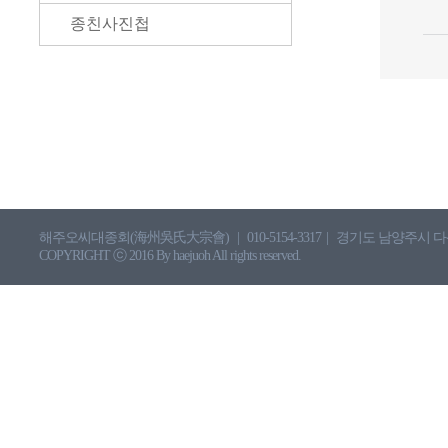
종친사진첩
해주오씨대종회(海州吳氏大宗會)
|
010-5154-3317
|
경기도 남양주시 다산동 
COPYRIGHT ⓒ 2016 By haejuoh All rights reserved.