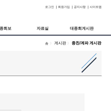
로그인
|
회원가입
|
공지사항
|
사이트맵
종회보
자료실
대종회게시판
게시판
종친/계파 게시판
〉
〉