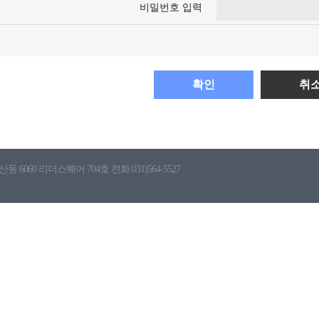
비밀번호 입력
확인
취
6060 리더스퀘어 704호 전화:031)564-5527