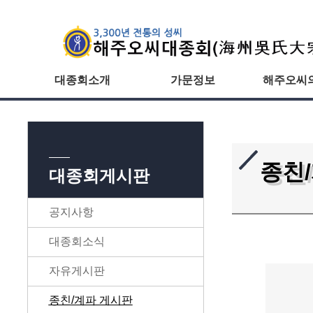
대종회소개
가문정보
해주오씨
종친
대종회게시판
공지사항
대종회소식
자유게시판
종친/계파 게시판