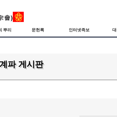
의 뿌리
문헌록
인터넷족보
대
/계파 게시판