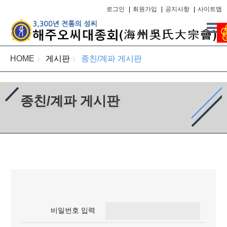
로그인
|
회원가입
|
공지사항
|
사이트맵
HOME
게시판
종친/계파 게시판
〉
〉
종친/계파 게시판
비밀번호 입력