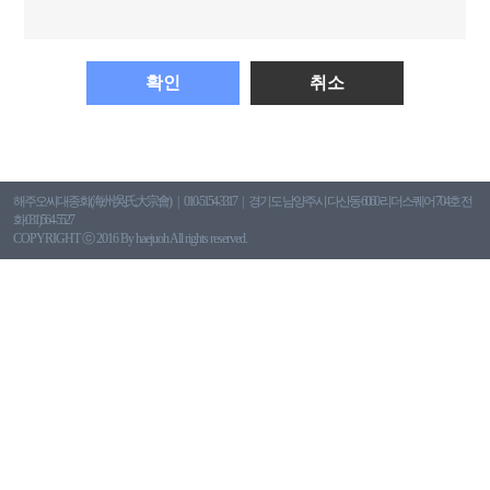
확인
취소
해주오씨대종회(海州吳氏大宗會)
010-5154-3317
경기도 남양주시 다산동 6060 리더스퀘어 704호 전
화:031)564-5527
COPYRIGHT ⓒ 2016 By haejuoh All rights reserved.