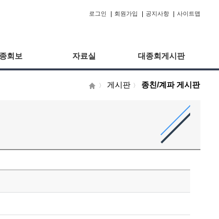
로그인
|
회원가입
|
공지사항
|
사이트맵
종회보
자료실
대종회게시판
게시판
종친/계파 게시판
〉
〉