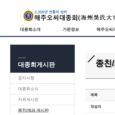
대종회소개
가문정보
해주오씨
종친
대종회게시판
공지사항
대종회소식
제목
자유게시판
작성자
종친/계파 게시판