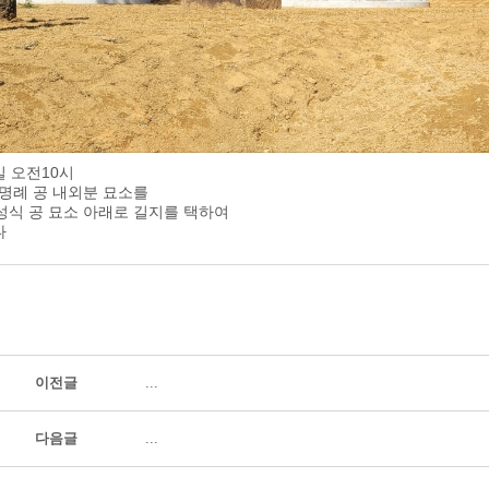
7일 오전10시
 명례 공 내외분 묘소를
 성식 공 묘소 아래로 길지를 택하여
다
이전글
...
다음글
...