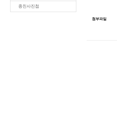
종친사진첩
첨부파일