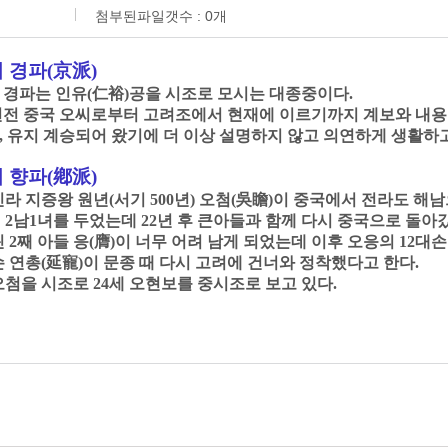
첨부된파일갯수 :
0
개
 경파
(
京派
)
 경파는 인유
(
仁裕
)
공을 시조로 모시는 대종중이다
.
년전 중국 오씨로부터 고려조에서 현재에 이르기까지 계보와 내용
,
유지 계승되어 왔기에 더 이상 설명하지 않고 의연하게 생활하
 향파
(
鄕派
)
신라 지증왕 원년
(
서기
500
년
)
오첨
(
吳瞻
)
이 중국에서 전라도 해남
여
2
남
1
녀를 두었는데
22
년 후 큰아들과 함께 다시 중국으로 돌아
린
2
째 아들 응
(
膺
)
이 너무 어려 남게 되었는데 이후 오응의
12
대손
손 연총
(
延寵
)
이 문종 때 다시 고려에 건너와 정착했다고 한다
.
오첨을 시조로
24
세 오현보를 중시조로 보고 있다
.