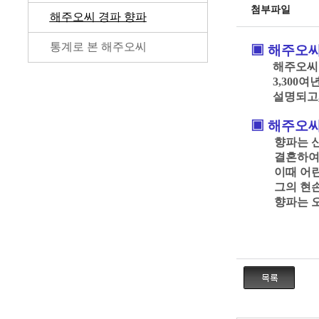
첨부파일
해주오씨 경파 향파
통계로 본 해주오씨
▣
해주오씨
해주오씨
3,300
여
설명되고
▣
해주오씨
향파는 
결혼하
이때 어
그의 현
향파는 