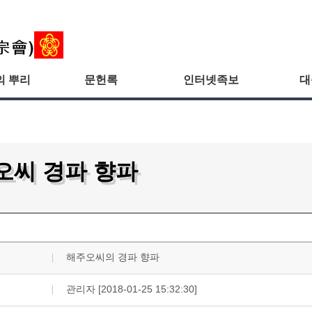
의 뿌리
문헌록
인터넷족보
대
오씨 경파 향파
해주오씨의 경파 향파
관리자 [2018-01-25 15:32:30]