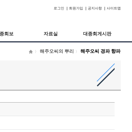
로그인
|
회원가입
|
공지사항
|
사이트맵
종회보
자료실
대종회게시판
해주오씨의 뿌리
해주오씨 경파 향파
〉
〉