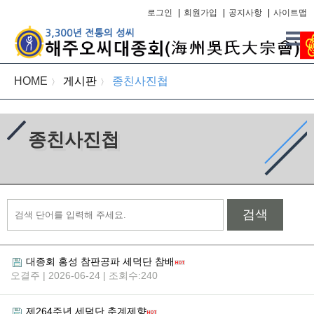
로그인
|
회원가입
|
공지사항
|
사이트맵
HOME
게시판
종친사진첩
〉
〉
종친사진첩
검색
대종회 홍성 참판공파 세덕단 참배
오결주 | 2026-06-24 | 조회수:240
제264주년 세덕단 춘계제향