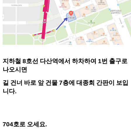
지하철
8
호선 다산역에서 하차하여
1
번 출구로
나오시면
길 건너 바로 앞 건물
7
층에 대종회 간판이 보입
니다
.
704
호로 오세요
.