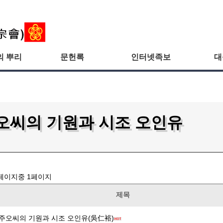
의 뿌리
문헌록
인터넷족보
대
오씨의 기원과 시조 오인유
페이지중
1
페이지
제목
주오씨의 기원과 시조 오인유(吳仁裕)