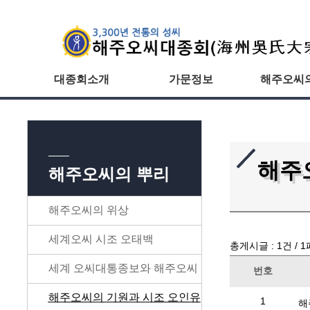
대종회소개
가문정보
해주오씨
해주
해주오씨의 뿌리
해주오씨의 위상
세계오씨 시조 오태백
총게시글 :
1
건 /
1
세계 오씨대통종보와 해주오씨
번호
해주오씨의 기원과 시조 오인유
1
해