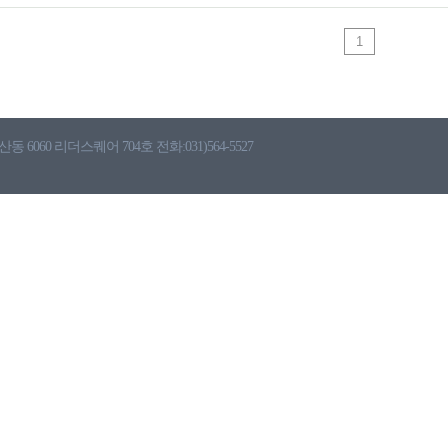
1
6060 리더스퀘어 704호 전화:031)564-5527