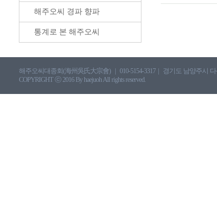
해주오씨 경파 향파
통계로 본 해주오씨
해주오씨대종회(海州吳氏大宗會)
|
010-5154-3317
|
경기도 남양주시 다산동 
COPYRIGHT ⓒ 2016 By haejuoh All rights reserved.