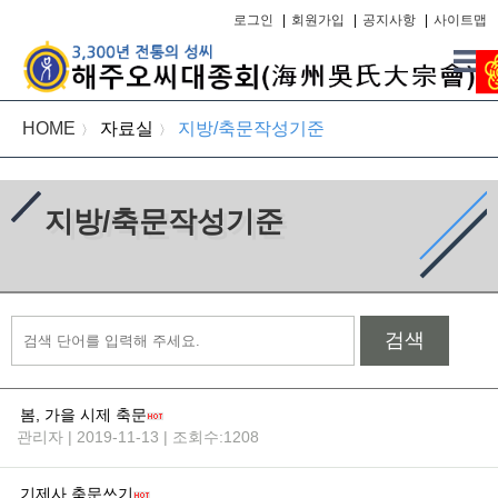
로그인
|
회원가입
|
공지사항
|
사이트맵
HOME
자료실
지방/축문작성기준
〉
〉
지방/축문작성기준
검색
봄, 가을 시제 축문
관리자 | 2019-11-13 | 조회수:1208
기제사 축문쓰기