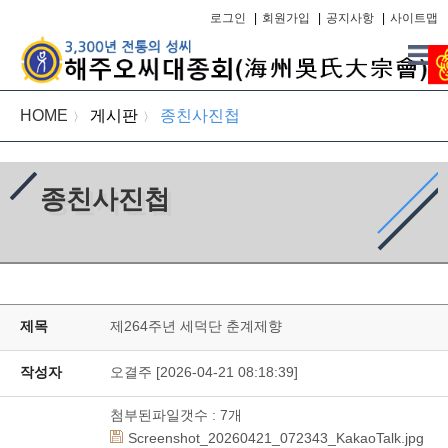
로그인
|
회원가입
|
공지사항
|
사이트맵
HOME
게시판
종친사진첩
〉
〉
종친사진첩
제목
제264주년 세덕단 춘계제향
작성자
오결주 [2026-04-21 08:18:39]
첨부된파일갯수 :
7
개
Screenshot_20260421_072343_KakaoTalk.jpg