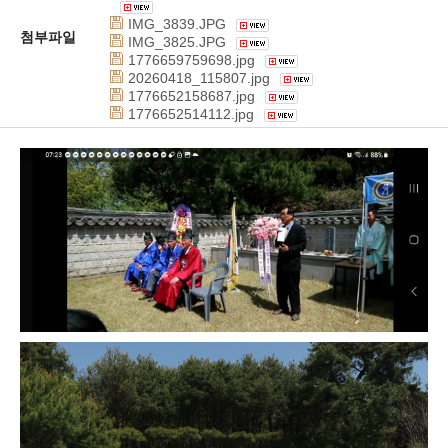
IMG_3839.JPG
첨부파일
IMG_3825.JPG
1776659759698.jpg
20260418_115807.jpg
1776652158687.jpg
1776652514112.jpg